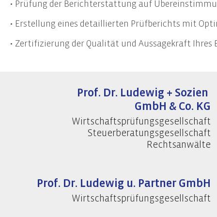
• Prüfung der Berichterstattung auf Übereinstimmu
Start-Up Beratung
Erste
Finanzierungsberatung
Prüfu
• Erstellung eines detaillierten Prüfberichts mit O
Unternehmensnachfolge
Weite
• Zertifizierung der Qualität und Aussagekraft Ihres
Controlling
Team
Datenschutz
Prof. Dr. Ludewig + Sozien
Externer Datenschutzbeauftragter
GmbH & Co. KG
Datenschutz-Audits
Wirtschaftsprüfungsgesellschaft
Datenschutzfolgenabschätzungen
Steuerberatungsgesellschaft
Datenschutzberatung
Rechtsanwälte
Datenschutzmanagement
Datenschutzschulungen
Prof. Dr. Ludewig u. Partner GmbH
Wirtschaftsprüfungsgesellschaft