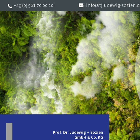
+49 (0) 561 70 00 20
info(at)ludewig-sozien.
Prof. Dr. Ludewig + Sozien
GmbH & Co. KG