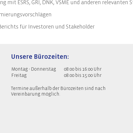
ng mit ESRS, GRI, DNK, VSME und anderen relevanten 
llung des Nachhaltigkeitsberichts
ng des Nachhaltigkeitsbericht
ptimierungsvorschlägen
re EU-Compliance-Anforderungen
 Berichts für Investoren und Stakeholder
Unsere Bürozeiten:
Montag - Donnerstag
08:00 bis 16:00 Uhr
Freitag
08:00 bis 15:00 Uhr
Termine außerhalb der Bürozeiten sind nach
Vereinbarung möglich.