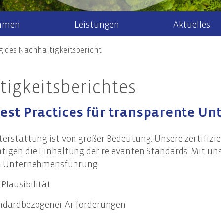
hmen
Leistungen
Aktuelles
g des Nachhaltigkeitsbericht
r uns
Steuerberatung
Steuernews
Arbeiten bei 
Recht
tigkeitsberichtes
Steuererklärung & Beratung
Allgem
Newsletteranmeldung
aktuelle Stel
Jahresabschlüsse
Gesell
k/Internationales
est Practices für transparente U
Finanzbuchhaltung
Unter
ment
Lohn- & Gehaltsbuchhaltung
Steuer
 Mandanten
hterstattung ist von großer Bedeutung. Unsere zertifizi
Tax Compliance
Erbrec
tigen die Einhaltung der relevanten Standards. Mit un
ige Unternehmensführung.
Plausibilität
haltigkeitsberatung
en und Geltungsbereich der CSRD
tandardbezogener Anforderungen
altigkeitsstrategie und Nachhaltigkeitsmanagement