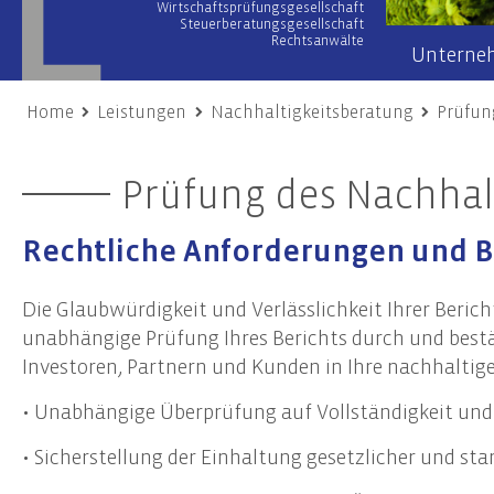
Wirtschaftsprüfungsgesellschaft
Steuerberatungsgesellschaft
Rechtsanwälte
Unterne
Home
Leistungen
Nachhaltigkeitsberatung
Prüfun
Wirtschaftsprüfung
Wir übe
Prüfung des Nachhal
Prüfung von Jahres- und Konzernabschlüssen
Team
Sonderprüfungen & Testate
Netzwer
Rechtliche Anforderungen und B
Unternehmensbewertung
Engage
Gutachten
Unsere
Die Glaubwürdigkeit und Verlässlichkeit Ihrer Beric
Risiko- & Compliance-Managementsysteme
unabhängige Prüfung Ihres Berichts durch und bestä
Due Diligence
Investoren, Partnern und Kunden in Ihre nachhalt
• Unabhängige Überprüfung auf Vollständigkeit und 
Unternehmensberatung
Nach
Transaktionsberatung (M&A)
Frist
• Sicherstellung der Einhaltung gesetzlicher und s
Umstrukturierungen
Nachh