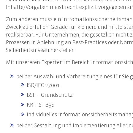
Start-Up Beratung
Erste
Inhalte/Vorgaben meist recht explizit vorgegeben si
Finanzierungsberatung
Prüfu
Zum anderen muss ein Infromationssicherheitsmanag
Unternehmensnachfolge
Weite
Zweck zu erfüllen. Gerade für kleinere und mittel
Controlling
Team
realisierbar. Für Unternehmen, die gesetzlich nicht
Prozessen in Anlehnung an Best-Practices oder No
Datenschutz
Sicherheitsniveau herstellen.
Externer Datenschutzbeauftragter
Mit unsereren Experten im Bereich Informationssich
Datenschutz-Audits
Datenschutzfolgenabschätzungen
bei der Auswahl und Vorbereitung eines für Sie 
Datenschutzberatung
ISO/IEC 27001
Datenschutzmanagement
BSI IT-Grundschutz
Datenschutzschulungen
KRITIS - B3S
individuelles Informationssicherheitsman
bei der Gestaltung und Implementierung aller 