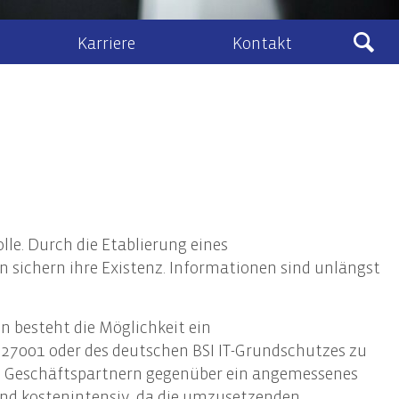
Karriere
Kontakt
Ludewig
sberatung
Kontakt & Anfahrt
eines Zivil- und Vertragsrecht
lenangebote
Kontaktformular
schafts- und Unternehmensrecht
Ludewig-Cloud
nehmenstransaktionen
recht
lle. Durch die Etablierung eines
ht, Vermögens- und Unternehmensnachfolge
sichern ihre Existenz. Informationen sind unlängst
 besteht die Möglichkeit ein
IT-Audits & IT-Security
27001 oder des deutschen BSI IT-Grundschutzes zu
IT-Audits & -Revision
 man Geschäftspartnern gegenüber ein angemessenes
IT-Compliance / IT-Governance
- und kostenintensiv, da die umzusetzenden