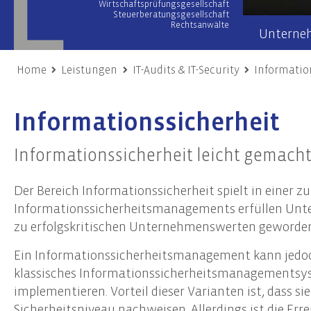
Wirtschaftsprüfungsgesellschaft
Steuerberatungsgesellschaft
Rechtsanwälte
Unterne
Home
Leistungen
IT-Audits & IT-Security
Informatio
Wirtschaftsprüfung
Wir übe
Informationssicherheit
Prüfung von Jahres- und Konzernabschlüssen
Team
Sonderprüfungen & Testate
Netzwer
Informationssicherheit leicht gemacht
Unternehmensbewertung
Engage
Gutachten
Der Bereich Informationssicherheit spielt in einer z
Unsere
Risiko- & Compliance-Managementsysteme
Informationssicherheitsmanagements erfüllen Unter
Due Diligence
zu erfolgskritischen Unternehmenswerten geworden, 
Ein Informationssicherheitsmanagement kann jedoch
Unternehmensberatung
Nach
klassisches Informationssicherheitsmanagementsyst
Transaktionsberatung (M&A)
Frist
implementieren. Vorteil dieser Varianten ist, dass 
Umstrukturierungen
Nachh
Sicherheitsniveau nachweisen. Allerdings ist die Err