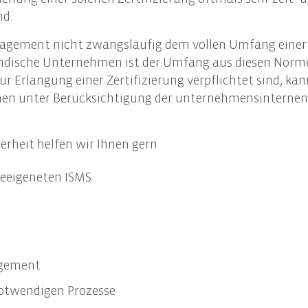
llung des Nachhaltigkeitsberichts
nd.
ng des Nachhaltigkeitsbericht
ement nicht zwangsläufig dem vollen Umfang einer IS
re EU-Compliance-Anforderungen
ständische Unternehmen ist der Umfang aus diesen Nor
 zur Erlangung einer Zertifizierung verpflichtet sind, 
rmen unter Berücksichtigung der unternehmensinternen
erheit helfen wir Ihnen gern
geeigeneten ISMS
agement
notwendigen Prozesse