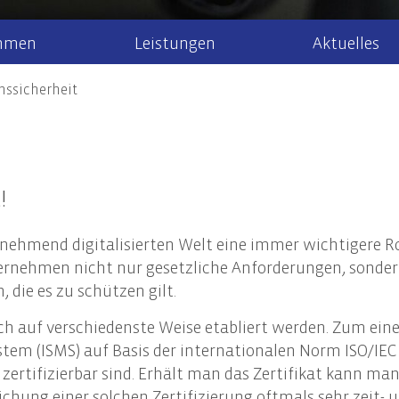
hmen
Leistungen
Aktuelles
nssicherheit
r uns
Steuerberatung
Steuernews
Arbeiten bei 
Recht
Steuererklärung & Beratung
Allgem
Newsletteranmeldung
aktuelle Stel
Jahresabschlüsse
Gesell
k/Internationales
!
Finanzbuchhaltung
Unter
ment
Lohn- & Gehaltsbuchhaltung
Steuer
unehmend digitalisierten Welt eine immer wichtigere Ro
 Mandanten
Tax Compliance
Erbrec
nehmen nicht nur gesetzliche Anforderungen, sondern 
die es zu schützen gilt.
 auf verschiedenste Weise etabliert werden. Zum einen
haltigkeitsberatung
em (ISMS) auf Basis der internationalen Norm ISO/IEC 
en und Geltungsbereich der CSRD
sie zertifizierbar sind. Erhält man das Zertifikat kann
altigkeitsstrategie und Nachhaltigkeitsmanagement
eichung einer solchen Zertifizierung oftmals sehr zeit