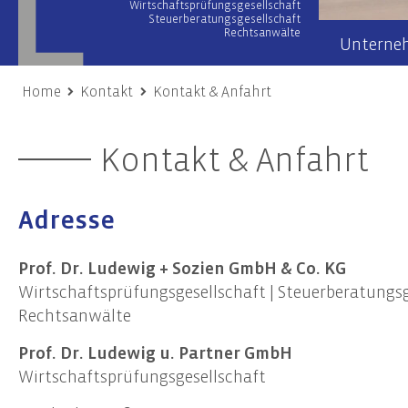
Wirtschaftsprüfungsgesellschaft
Steuerberatungsgesellschaft
Rechtsanwälte
Unterne
Home
Kontakt
Kontakt & Anfahrt
Wirtschaftsprüfung
Wir übe
Kontakt & Anfahrt
Prüfung von Jahres- und Konzernabschlüssen
Team
Sonderprüfungen & Testate
Netzwer
Unternehmensbewertung
Adresse
Engage
Gutachten
Unsere
Risiko- & Compliance-Managementsysteme
Prof. Dr. Ludewig + Sozien GmbH & Co. KG
Due Diligence
Wirtschaftsprüfungsgesellschaft | Steuerberatungsg
Rechtsanwälte
Unternehmensberatung
Nach
Prof. Dr. Ludewig u. Partner GmbH
Transaktionsberatung (M&A)
Frist
Wirtschaftsprüfungsgesellschaft
Umstrukturierungen
Nachh