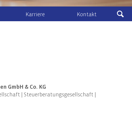
Karriere
Kontakt
Ludewig
sberatung
Kontakt & Anfahrt
eines Zivil- und Vertragsrecht
lenangebote
Kontaktformular
schafts- und Unternehmensrecht
Ludewig-Cloud
nehmenstransaktionen
recht
ht, Vermögens- und Unternehmensnachfolge
zien GmbH & Co. KG
lschaft | Steuerberatungsgesellschaft |
IT-Audits & IT-Security
IT-Audits & -Revision
IT-Compliance / IT-Governance