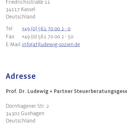
Friedrichsstraße 11
Start-Up Beratung
Erste
34117 Kassel
Finanzierungsberatung
Prüfu
Deutschland
Unternehmensnachfolge
Weite
Tel.:
+49 (0) 561 70 00 2 - 0
Controlling
Team
Fax:
+49 (0) 561 70 00 2 - 50
E-Mail:
info(at)ludewig-sozien.de
Datenschutz
Externer Datenschutzbeauftragter
Datenschutz-Audits
Datenschutzfolgenabschätzungen
Adresse
Datenschutzberatung
Datenschutzmanagement
Prof. Dr. Ludewig + Partner Steuerberatungsges
Datenschutzschulungen
Dörnhagener Str. 2
34302 Guxhagen
Deutschland