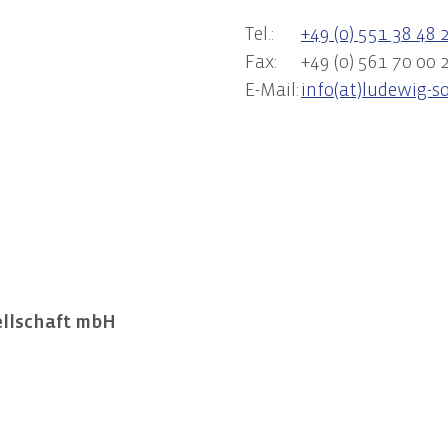
llung des Nachhaltigkeitsberichts
Tel.:
+49 (0) 551 38 48 2
ng des Nachhaltigkeitsbericht
Fax:
+49 (0) 561 70 00 2
re EU-Compliance-Anforderungen
E-Mail:
info(at)ludewig-s
ellschaft mbH